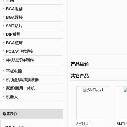
车间
BGA返修
BGA焊接
SMT贴片
DIP后焊
BGA植球
PCBA打样焊接
样板组打样制作
产品描述
平板电脑
其它产品
机顶盒/高清播放器
家庭/商用一体机
机器人
联系我们
SMT贴片1
SMT