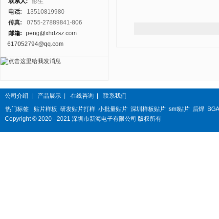
联系人:
彭生
电话:
13510819980
传真:
0755-27889841-806
邮箱:
peng@xhdzsz.com
617052794@qq.com
公司介绍
|
产品展示
|
在线咨询
|
联系我们
热门标签
贴片样板
研发贴片打样
小批量贴片
深圳样板贴片
smt贴片
后焊
BG
Copyright © 2020 - 2021 深圳市新海电子有限公司 版权所有