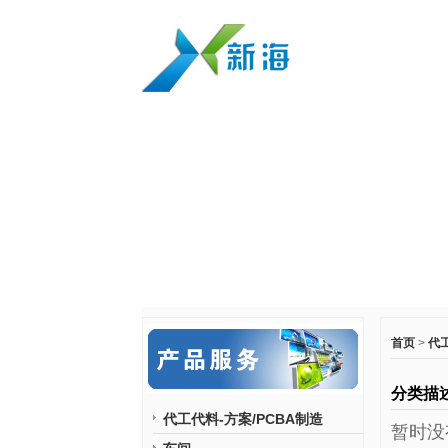
首页
>
代工
分类描
代工代料-方案/PCBA制造
暂时没