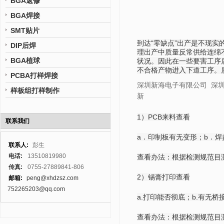
BGA返修
BGA焊接
SMT贴片
到达“零缺点”出产是不现实
DIP后焊
理出产中质量反常供给连绵
BGA植球
状况。因此在一些要害工序
不合格产物进入下道工序。
PCBA打样焊接
深圳新海电子有限公司 深圳SM
样板组打样制作
新
1）PCB来料查看
联系我们
a．印制板有无变形；b．
联系人:
彭生
电话:
13510819980
查看办法：根据检测规范目
传真:
0755-27889841-806
2）锡膏打印查看
邮箱:
peng@xhdzsz.com
752265203@qq.com
a.打印能否彻底；b.有无桥
查看办法：根据检测规范目