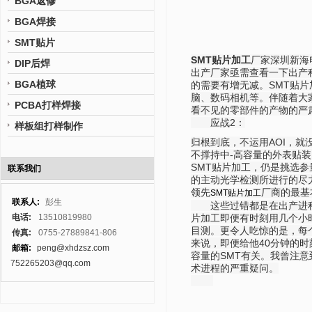
BGA返修
BGA焊接
SMT贴片
SMT贴片加工
厂家深圳新海
DIP后焊
出产厂家亟需查看一下出产
BGA植球
的需要有增无减。SMT贴
脑、数码相机等。伴随着大
PCBA打样焊接
看不见的零部件的产物的严
应战2：
样板组打样制作
归根到底，不运用AOI，
不撑持中-高容量的外表贴
SMT贴片加工，仍是挑选参
联系我们
的主动光学检测所进行的尽
领先
厂商的最基
SMT贴片加工
联系人:
彭生
这些过错都是在出产进程中
电话:
13510819980
片加工即便有时刻用几个小
目测。更令人吃惊的是，每
传真:
0755-27889841-806
来说，即便给他40分钟的时
邮箱:
peng@xhdzsz.com
容量的SMT有关。我曾注
752265203@qq.com
术进程的严重疑问。