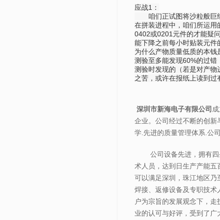
应战1：
咱们正试图将沙粒般巨细的
在拼装进程中，咱们所运用
0402或0201元件的才
能下降之前每小时贴装元件
为什么产物质量低质的本钱
测验至多能发现60%的过
测验时发现的（若是对产物
之苦，或许在报纸上读到过
深圳市新海电子有限公司
成
企业。公司经过不断的创新与
学.先进的质量管理体系.公司力
公司设备先进，拥有四
术人员，达到日生产产能五
可以满足深圳，珠江地区乃
焊接、返修设备及专职技术
户为宗旨的发展观念下，走
业的认可与好评，受到了广